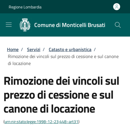
Salta al contenuto principale
Skip to footer content
Regione Lombardia
Comune di Monticelli Brusati
Briciole di pane
Home
/
Servizi
/
Catasto e urbanistica
/
Rimozione dei vincoli sul prezzo di cessione e sul canone
di locazione
Rimozione dei vincoli sul
prezzo di cessione e sul
canone di locazione
(
urn:nir:stato:legge:1998-12-23;448~art31
)