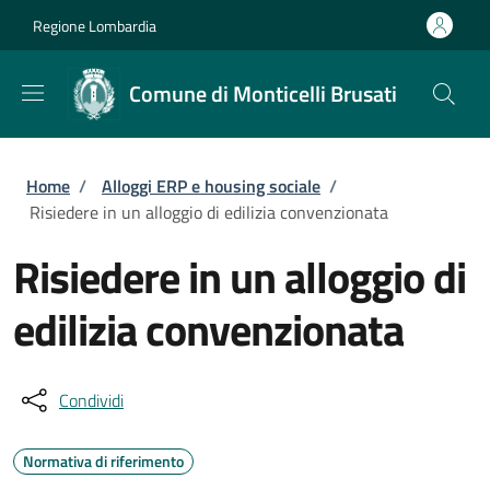
Salta al contenuto principale
Skip to footer content
Regione Lombardia
Comune di Monticelli Brusati
Briciole di pane
Home
/
Alloggi ERP e housing sociale
/
Risiedere in un alloggio di edilizia convenzionata
Risiedere in un alloggio di
edilizia convenzionata
Condividi
Normativa di riferimento