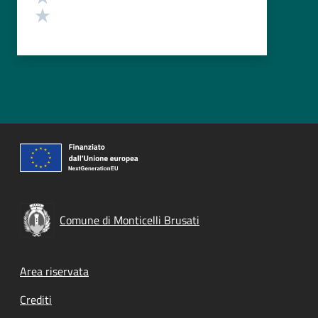
Valuta 1 stelle su 5
Comune di Monticelli Brusati
Footer menu
Area riservata
Crediti