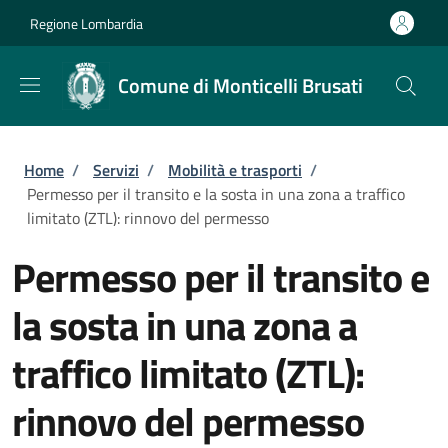
Salta al contenuto principale
Skip to footer content
Regione Lombardia
Comune di Monticelli Brusati
Briciole di pane
Home
/
Servizi
/
Mobilità e trasporti
/
Permesso per il transito e la sosta in una zona a traffico
limitato (ZTL): rinnovo del permesso
Permesso per il transito e
la sosta in una zona a
traffico limitato (ZTL):
rinnovo del permesso