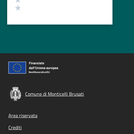
Valuta 1 stelle su 5
Comune di Monticelli Brusati
Footer menu
Area riservata
Crediti