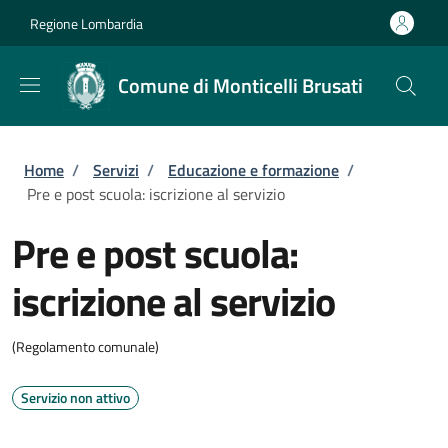
Salta al contenuto principale
Skip to footer content
Regione Lombardia
Comune di Monticelli Brusati
Briciole di pane
Home
/
Servizi
/
Educazione e formazione
/
Pre e post scuola: iscrizione al servizio
Pre e post scuola:
iscrizione al servizio
(Regolamento comunale)
Servizio non attivo