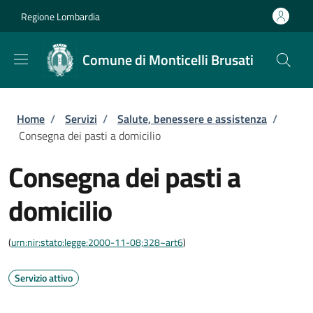
Salta al contenuto principale
Skip to footer content
Regione Lombardia
Comune di Monticelli Brusati
Briciole di pane
Home
/
Servizi
/
Salute, benessere e assistenza
/
Consegna dei pasti a domicilio
Consegna dei pasti a
domicilio
(
urn:nir:stato:legge:2000-11-08;328~art6
)
Servizio attivo