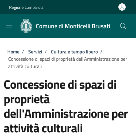
Salta al contenuto principale
Skip to footer content
Regione Lombardia
Comune di Monticelli Brusati
Briciole di pane
Home
/
Servizi
/
Cultura e tempo libero
/
Concessione di spazi di proprietà dell'Amministrazione per
attività culturali
Concessione di spazi di
proprietà
dell'Amministrazione per
attività culturali