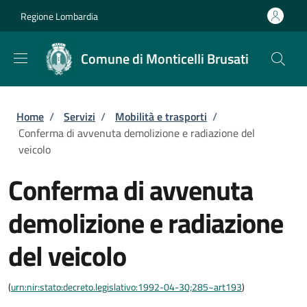
Salta al contenuto principale
Skip to footer content
Regione Lombardia
Comune di Monticelli Brusati
Briciole di pane
Home
/
Servizi
/
Mobilità e trasporti
/
Conferma di avvenuta demolizione e radiazione del
veicolo
Conferma di avvenuta
demolizione e radiazione
del veicolo
(
urn:nir:stato:decreto.legislativo:1992-04-30;285~art193
)