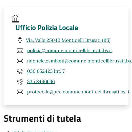
Ufficio Polizia Locale
Via, Valle 25040 Monticelli Brusati (BS)
polizia@comune.monticellibrusati.bs.it
michele.zamboni@comune.monticellibrusati.bs.
030 652423 int. 7
335 8496696
protocollo@pec.comune.monticellibrusati.bs.it
Strumenti di tutela