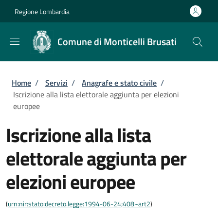
Salta al contenuto principale
Skip to footer content
Regione Lombardia
Comune di Monticelli Brusati
Briciole di pane
Home
/
Servizi
/
Anagrafe e stato civile
/
Iscrizione alla lista elettorale aggiunta per elezioni
europee
Iscrizione alla lista
elettorale aggiunta per
elezioni europee
(
urn:nir:stato:decreto.legge:1994-06-24;408~art2
)