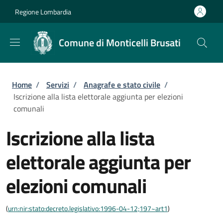
Salta al contenuto principale
Skip to footer content
Regione Lombardia
Comune di Monticelli Brusati
Briciole di pane
Home
/
Servizi
/
Anagrafe e stato civile
/
Iscrizione alla lista elettorale aggiunta per elezioni
comunali
Iscrizione alla lista
elettorale aggiunta per
elezioni comunali
(
urn:nir:stato:decreto.legislativo:1996-04-12;197~art1
)