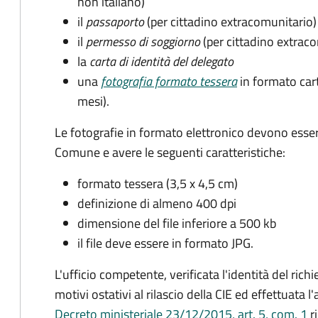
non italiano)
il
passaporto
(per cittadino extracomunitario)
il
permesso di soggiorno
(per cittadino extrac
la
carta di identità del delegato
una
fotografia formato tessera
in formato car
mesi).
Le fotografie in formato elettronico devono esser
Comune e avere le seguenti caratteristiche
:
formato tessera (3,5 x 4,5 cm)
definizione di almeno 400 dpi
dimensione del file inferiore a 500 kb
il file deve essere in formato JPG.
L'ufficio competente, verificata l'identità del rich
motivi ostativi al rilascio della CIE ed effettuata 
Decreto ministeriale 23/12/2015, art. 5, com. 1
ri