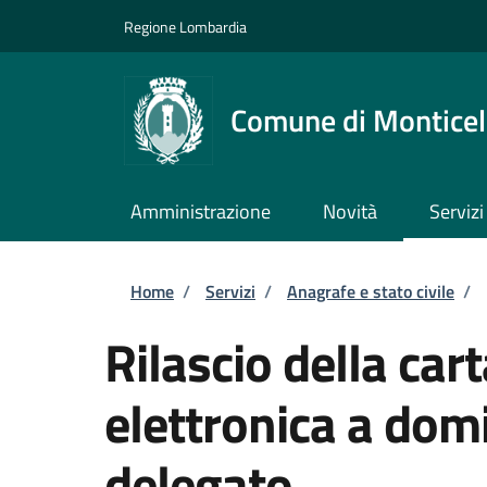
Salta al contenuto principale
Skip to footer content
Regione Lombardia
Comune di Monticell
Amministrazione
Novità
Servizi
Briciole di pane
Home
/
Servizi
/
Anagrafe e stato civile
/
Rilascio della cart
elettronica a domi
delegato