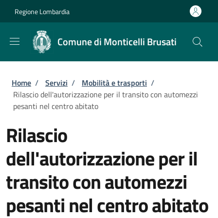
Salta al contenuto principale
Skip to footer content
Regione Lombardia
Comune di Monticelli Brusati
Briciole di pane
Home
/
Servizi
/
Mobilità e trasporti
/
Rilascio dell'autorizzazione per il transito con automezzi
pesanti nel centro abitato
Rilascio
dell'autorizzazione per il
transito con automezzi
pesanti nel centro abitato