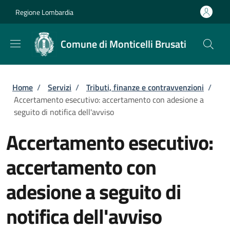
Salta al contenuto principale
Skip to footer content
Regione Lombardia
Comune di Monticelli Brusati
Briciole di pane
Home
/
Servizi
/
Tributi, finanze e contravvenzioni
/
Accertamento esecutivo: accertamento con adesione a
seguito di notifica dell'avviso
Accertamento esecutivo:
accertamento con
adesione a seguito di
notifica dell'avviso