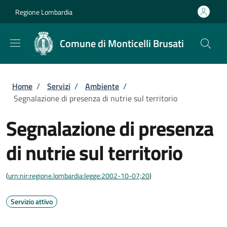
Salta al contenuto principale
Skip to footer content
Regione Lombardia
Comune di Monticelli Brusati
Briciole di pane
Home
/
Servizi
/
Ambiente
/
Segnalazione di presenza di nutrie sul territorio
Segnalazione di presenza
di nutrie sul territorio
(
urn:nir:regione.lombardia:legge:2002-10-07;20
)
Servizio attivo