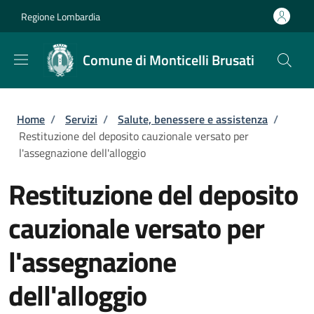
Salta al contenuto principale
Skip to footer content
Regione Lombardia
Comune di Monticelli Brusati
Briciole di pane
Home
/
Servizi
/
Salute, benessere e assistenza
/
Restituzione del deposito cauzionale versato per
l'assegnazione dell'alloggio
Restituzione del deposito
cauzionale versato per
l'assegnazione
dell'alloggio