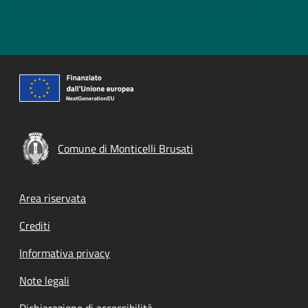
Comune di Monticelli Brusati
Footer menu
Area riservata
Crediti
Informativa privacy
Note legali
Dichiarazione di accessibilità