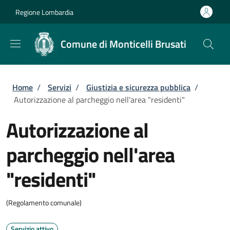
Salta al contenuto principale
Skip to footer content
Regione Lombardia
Comune di Monticelli Brusati
Briciole di pane
Home
/
Servizi
/
Giustizia e sicurezza pubblica
/
Autorizzazione al parcheggio nell'area "residenti"
Autorizzazione al
parcheggio nell'area
"residenti"
(Regolamento comunale)
Servizio attivo