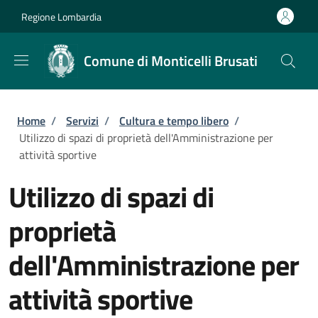
Salta al contenuto principale
Skip to footer content
Regione Lombardia
Comune di Monticelli Brusati
Briciole di pane
Home
/
Servizi
/
Cultura e tempo libero
/
Utilizzo di spazi di proprietà dell'Amministrazione per
attività sportive
Utilizzo di spazi di
proprietà
dell'Amministrazione per
attività sportive