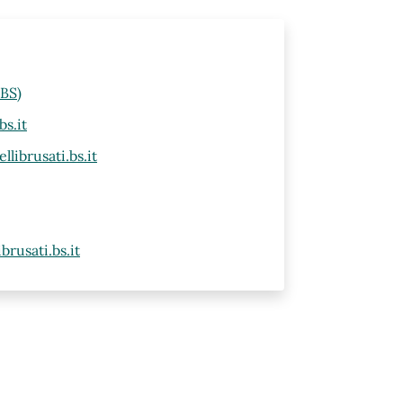
(BS)
s.it
ibrusati.bs.it
rusati.bs.it