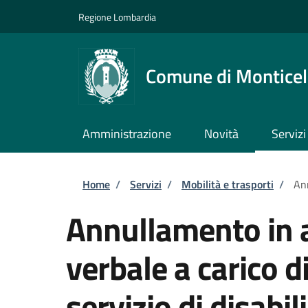
Salta al contenuto principale
Skip to footer content
Regione Lombardia
Comune di Monticell
Amministrazione
Novità
Servizi
Briciole di pane
Home
/
Servizi
/
Mobilità e trasporti
/
Ann
Annullamento in a
verbale a carico d
servizio di disabili