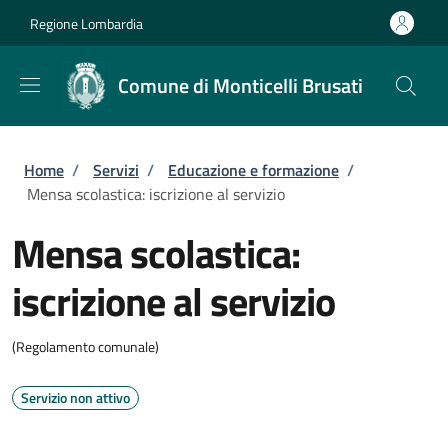
Salta al contenuto principale
Skip to footer content
Regione Lombardia
Comune di Monticelli Brusati
Briciole di pane
Home
/
Servizi
/
Educazione e formazione
/
Mensa scolastica: iscrizione al servizio
Mensa scolastica:
iscrizione al servizio
(Regolamento comunale)
Servizio non attivo