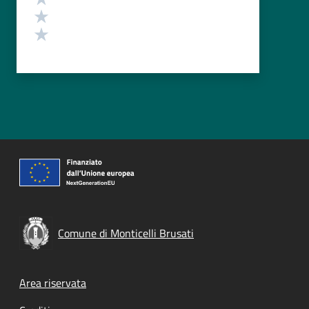
Valuta 2 stelle su 5
Valuta 1 stelle su 5
Comune di Monticelli Brusati
Footer menu
Area riservata