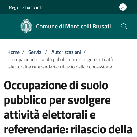
Salta al contenuto principale
Skip to footer content
Regione Lombardia
Comune di Monticelli Brusati
Briciole di pane
Home
/
Servizi
/
Autorizzazioni
/
Occupazione di suolo pubblico per svolgere attività
elettorali e referendarie: rilascio della concessione
Occupazione di suolo
pubblico per svolgere
attività elettorali e
referendarie: rilascio della