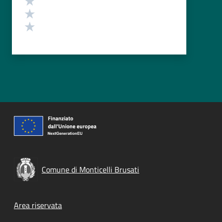
Valuta 2 stelle su 5
Valuta 1 stelle su 5
Comune di Monticelli Brusati
Footer menu
Area riservata