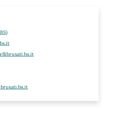
(BS)
s.it
ibrusati.bs.it
rusati.bs.it