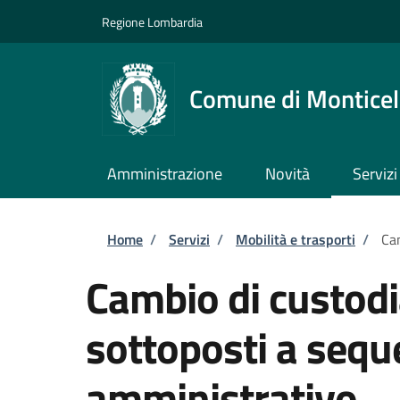
Salta al contenuto principale
Skip to footer content
Regione Lombardia
Comune di Monticell
Amministrazione
Novità
Servizi
Briciole di pane
Home
/
Servizi
/
Mobilità e trasporti
/
Cam
Cambio di custodia
sottoposti a sequ
amministrativo