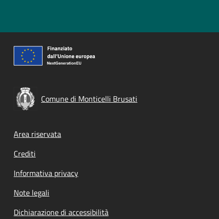
Comune di Monticelli Brusati
Footer menu
Area riservata
Crediti
Informativa privacy
Note legali
Dichiarazione di accessibilità