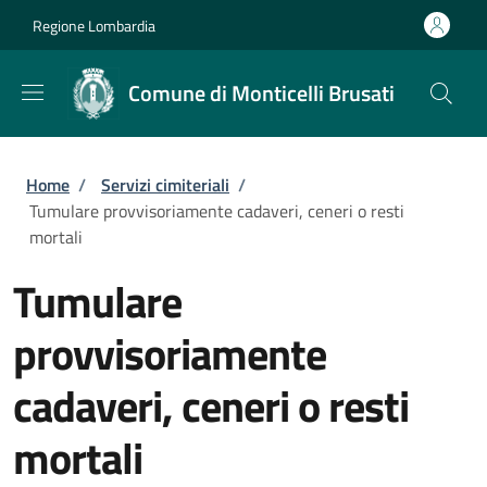
Salta al contenuto principale
Skip to footer content
Regione Lombardia
Comune di Monticelli Brusati
Briciole di pane
Home
/
Servizi cimiteriali
/
Tumulare provvisoriamente cadaveri, ceneri o resti
mortali
Tumulare
provvisoriamente
cadaveri, ceneri o resti
mortali