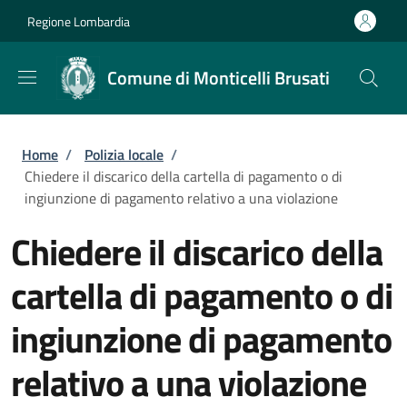
Salta al contenuto principale
Skip to footer content
Regione Lombardia
Comune di Monticelli Brusati
Briciole di pane
Home
/
Polizia locale
/
Chiedere il discarico della cartella di pagamento o di
ingiunzione di pagamento relativo a una violazione
Chiedere il discarico della
cartella di pagamento o di
ingiunzione di pagamento
relativo a una violazione