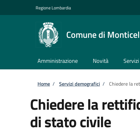
Salta al contenuto principale
Skip to footer content
Regione Lombardia
Comune di Monticell
Amministrazione
Novità
Servizi
Briciole di pane
Home
/
Servizi demografici
/
Chiedere la rett
Chiedere la rettifi
di stato civile