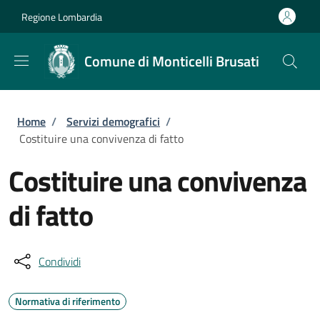
Salta al contenuto principale
Skip to footer content
Regione Lombardia
Comune di Monticelli Brusati
Briciole di pane
Home
/
Servizi demografici
/
Costituire una convivenza di fatto
Costituire una convivenza
di fatto
Condividi
Normativa di riferimento