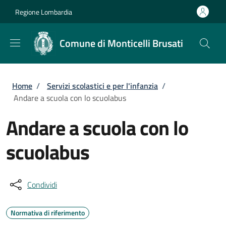
Salta al contenuto principale
Skip to footer content
Regione Lombardia
Comune di Monticelli Brusati
Briciole di pane
Home
/
Servizi scolastici e per l'infanzia
/
Andare a scuola con lo scuolabus
Andare a scuola con lo
scuolabus
Condividi
Normativa di riferimento