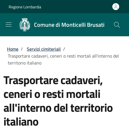
Salta al contenuto principale
Skip to footer content
Regione Lombardia
Comune di Monticelli Brusati
Briciole di pane
Home
/
Servizi cimiteriali
/
Trasportare cadaveri, ceneri o resti mortali all'interno del
territorio italiano
Trasportare cadaveri,
ceneri o resti mortali
all'interno del territorio
italiano