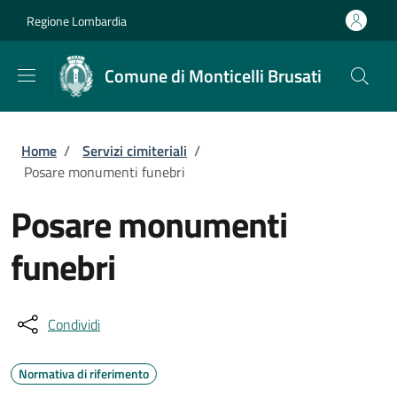
Salta al contenuto principale
Skip to footer content
Regione Lombardia
Comune di Monticelli Brusati
Briciole di pane
Home
/
Servizi cimiteriali
/
Posare monumenti funebri
Posare monumenti
funebri
Condividi
Normativa di riferimento