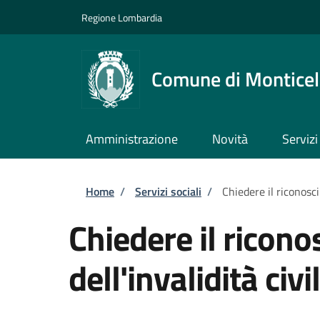
Salta al contenuto principale
Skip to footer content
Regione Lombardia
Comune di Monticell
Amministrazione
Novità
Servizi
Briciole di pane
Home
/
Servizi sociali
/
Chiedere il riconosci
Chiedere il ricon
dell'invalidità civi