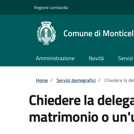
Salta al contenuto principale
Skip to footer content
Regione Lombardia
Comune di Monticell
Amministrazione
Novità
Servizi
Briciole di pane
Home
/
Servizi demografici
/
Chiedere la de
Chiedere la deleg
matrimonio o un'u