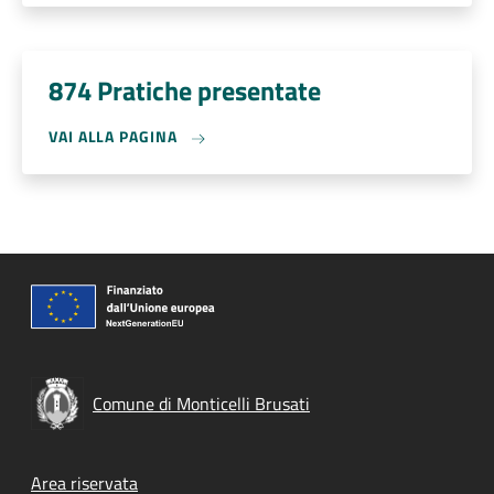
874 Pratiche presentate
VAI ALLA PAGINA
Comune di Monticelli Brusati
Footer menu
Area riservata